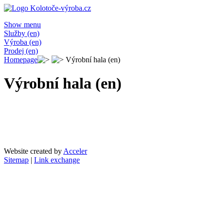
Show menu
Služby (en)
Výroba (en)
Prodej (en)
Homepage
Výrobní hala (en)
Výrobní hala (en)
Website created by
Acceler
Sitemap
|
Link exchange